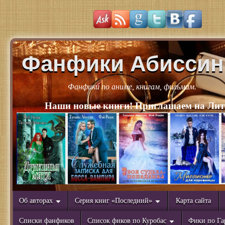
Фанфики Абиссин
Фанфики по аниме, книгам, фильмам.
Наши новые книги! Приглашаем на Лит
Об авторах
Серия книг «Последний»
Карта сайта
Списки фанфиков
Список фиков по Куробас
Фики по Га