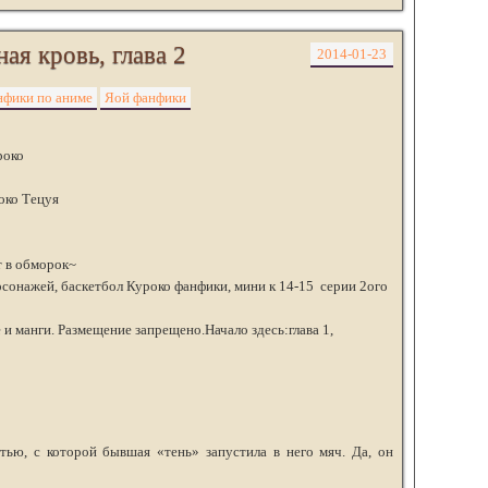
ая кровь, глава 2
2014-01-23
фики по аниме
Яой фанфики
роко
око Тецуя
т в обморок~
сонажей, баскетбол Куроко фанфики, мини к 14-15 серии 2ого
 и манги. Размещение запрещено.Начало здесь:глава 1,
 с которой бывшая «тень» запустила в него мяч. Да, он