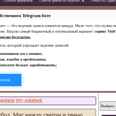
Списки фанфиков
Список фиков по Куробас
Фики по Гарри
бственном Telegram-боте
знает — без ведения записи клиентов никуда. Мало того, что нужно в
тоже. Нашли самый бюджетный и оптимальный вариант:
сервис Visit
месяц бесплатно
.
тов, который упрощает ведение записей:
апоминает им о визите;
ые, кэшбэк и предоплаты;
помогает больше зарабатывать;
рвисом
ФИКИ ПО АНИМЕ
бол. Миг между светом и тенью,