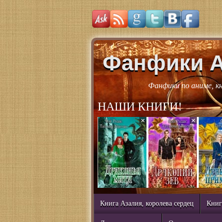
Фанфики 
Фанфики по аниме, к
НАШИ КНИГИ!
Книга Азалия, королева сердец
Книг