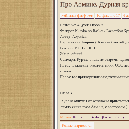
Про Аомине. Дурная кро
Рейтинги фанфиков
Фанфики nc 17
Фан
Название: «Дурная кровь»
Фэндом: Kuroko no Basket / Баскетбол Ку
Автор: Abyssian
Персонажи (Пейринг): Аомине Дайки/Кур
Рейтинг: NC-17, ПВП
Жанр: общий
Саммари: Куроко очень не вовремя падае
Предупреждение: насилие, мини, ООС пер
сезона
Права: все принадлежит создателям аниме 
Глава 3
Куроко очнулся от отголоска приветствен
темно-синие глаза Аомине, с восторгом [
Метки:
Kuroko no Basket (Баскетбол Куро
Комментариев нет