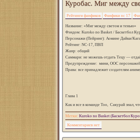
Куробас. Миг между све
Рейтинги фанфиков
Фанфики nc 17
Фан
Название: «Миг между светом и тенью»
Фэндом: Kuroko no Basket / Баскетбол Ку
Персонажи (Пейринг): Аомине Дайки/Каг
Рейтинг: NC-17, ПВП
Жанр: общий
Саммари: не можешь отдать Тецу — отдай 
Предупреждение: мини, ООС персонажей,
Права: все принадлежит создателям аниме
Глава 1
Как и все в команде Тоо, Сакурай знал, ч
Метки:
Kuroko no Basket (Баскетбол Куро
Комментариев нет