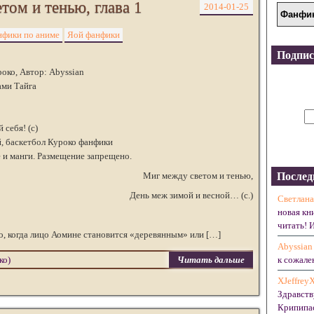
том и тенью, глава 1
2014-01-25
фики по аниме
Яой фанфики
Подпис
роко, Автор: Abyssian
ами Тайга
себя! (с)
 баскетбол Куроко фанфики
 и манги. Размещение запрещено.
Миг между светом и тенью,
Послед
День меж зимой и весной… (с.)
Светлана
новая кн
читать! 
то, когда лицо Аомине становится «деревянным» или […]
Abyssian
ко)
Читать дальше
к сожален
XJeffrey
Здравств
Крипипас