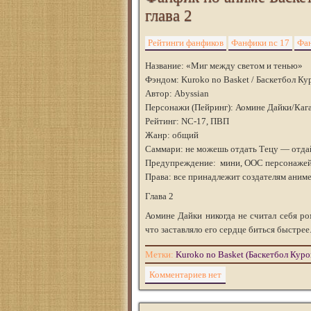
глава 2
Рейтинги фанфиков
Фанфики nc 17
Фан
Название: «Миг между светом и тенью»
Фэндом: Kuroko no Basket / Баскетбол Ку
Автор: Abyssian
Персонажи (Пейринг): Аомине Дайки/Каг
Рейтинг: NC-17, ПВП
Жанр: общий
Саммари: не можешь отдать Тецу — отдай 
Предупреждение: мини, ООС персонажей,
Права: все принадлежит создателям аниме 
Глава 2
Аомине Дайки никогда не считал себя ро
что заставляло его сердце биться быстрее
Метки:
Kuroko no Basket (Баскетбол Куро
Комментариев нет