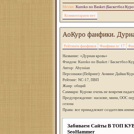
Метки:
Kuroko no Basket (Баскетбол Куро
Комментариев нет
АоКуро фанфики. Дурная
Рейтинги фанфиков
Фанфики nc 17
Фан
Название: «Дурная кровь»
Фэндом: Kuroko no Basket / Баскетбол Ку
Автор: Abyssian
Персонажи (Пейринг): Аомине Дайки/Кур
Рейтинг: NC-17, ПВП
Жанр: общий
Саммари: Куроко очень не вовремя падае
Предупреждение: насилие, мини, ООС пер
сезона
Права: все принадлежит создателям аниме
Забиваем Сайты В ТОП КУ
SeoHammer