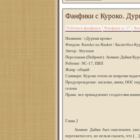
Фанфики с Куроко. Дурн
Рейтинги фанфиков
Фанфики nc 17
Фан
Название: «Дурная кровь»
Фэндом: Kuroko no Basket / Баскетбол Ку
Автор: Abyssian
Персонажи (Пейринг): Аомине Дайки/Кур
Рейтинг: NC-17, ПВП
Жанр: общий
Саммари: Куроко очень не вовремя падае
Предупреждение: насилие, мини, ООС пер
сезона
Права: все принадлежит создателям аниме
Глава 2
Аомине Дайки был ошеломлен злостью,
перехватил его, но нельзя сказать, что […]