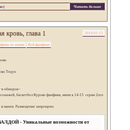
ко)
Читать дальше
 кровь, глава 1
2014-01-23
фики по аниме
Яой фанфики
роко
око Тецуя
т в обморок~
сонажей, баскетбол Куроко фанфики, мини к 14-15 серии 2ого
 и манги. Размещение запрещено.
ВАЛДОЙ - Уникальные возможности от