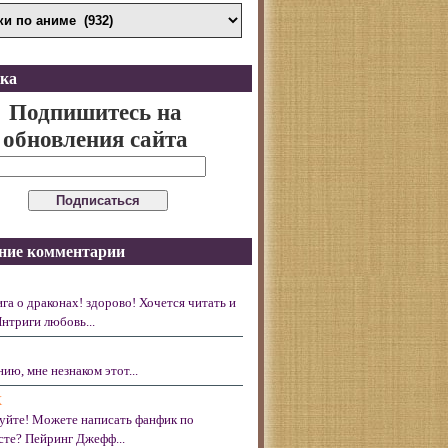
ка
Подпишитесь на
обновления сайта
ние комментарии
ига о драконах! здорово! Хочется читать и
Интриги любовь...
ию, мне незнаком этот...
X
уйте! Можете написать фанфик по
те? Пейринг Джефф...