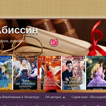
Абиссин
нигам, фильмам.
а Влюбленные в Атлантиду
Об авторах
Серия книг «Последни