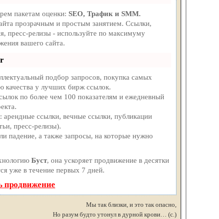
трем пакетам оценки:
SEO, Трафик и SMM.
айта прозрачным и простым занятием. Ссылки,
я, пресс-релизы - используйте по максимуму
жения вашего сайта.
r
ллектуальный подбор запросов, покупка самых
ю качества у лучших бирж ссылок.
ссылок по более чем 100 показателям и ежедневный
екта.
 арендные ссылки, вечные ссылки, публикации
тьи, пресс-релизы).
и падение, а также запросы, на которые нужно
ехнологию
Буст
, она ускоряет продвижение в десятки
ся уже в течение первых 7 дней.
ь продвижение
Мы так близки, и это так опасно,
Но разум будто утонул в дурной крови… (с.)