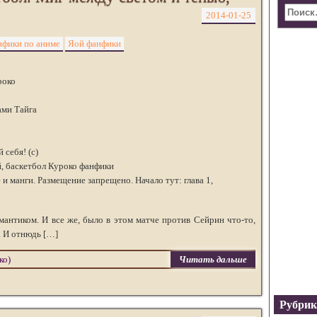
2014-01-25
фики по аниме
Яой фанфики
роко
ами Тайга
себя! (с)
 баскетбол Куроко фанфики
и манги. Размещение запрещено. Начало тут: глава 1,
мантиком. И все же, было в этом матче против Сейрин что-то,
. И отнюдь […]
ко)
Читать дальше
Рубри