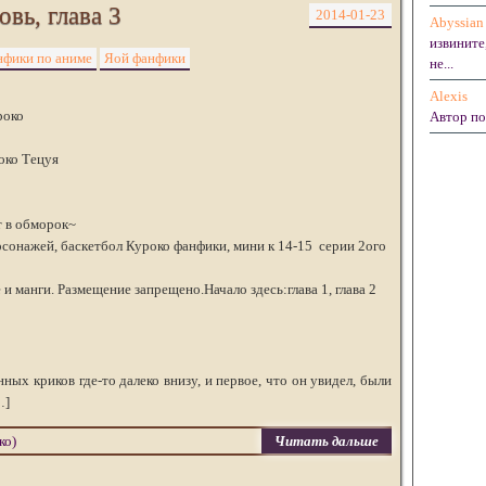
вь, глава 3
2014-01-23
Abyssian
извините
фики по аниме
Яой фанфики
не...
Alexis
роко
Автор по
око Тецуя
т в обморок~
сонажей, баскетбол Куроко фанфики, мини к 14-15 серии 2ого
и манги. Размещение запрещено.Начало здесь:глава 1, глава 2
ных криков где-то далеко внизу, и первое, что он увидел, были
…]
ко)
Читать дальше